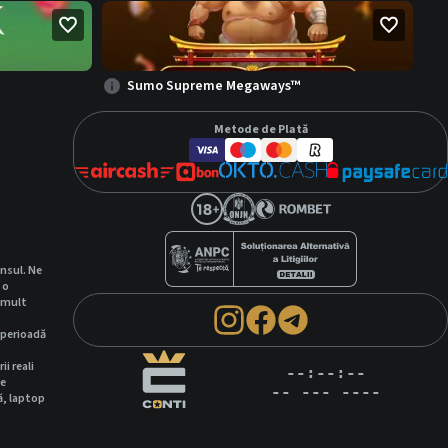
Sumo Supreme Megaways™
Metode de Plată
unsul. Ne
 o
a mult
o perioadă
i reali
--:--:--
de
-- --- ----
ă, laptop