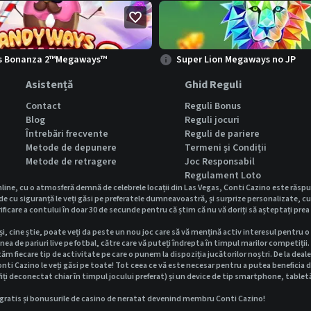
s Bonanza 2™Megaways™
Super Lion Megaways no JP
Asistență
Ghid Reguli
Contact
Reguli Bonus
Blog
Reguli jocuri
Întrebări frecvente
Reguli de pariere
Metode de depunere
Termeni și Condiții
Metode de retragere
Joc Responsabil
Regulament Loto
nline, cu o atmosferă demnă de celebrele locații din Las Vegas, Conti Cazino este răsp
e cu siguranță le veți găsi pe preferatele dumneavoastră, și surprize personalizate, cu
care a contului în doar 30 de secunde pentru că știm că nu vă doriți să așteptați pre
 și, cine știe, poate veți da peste un nou joc care să vă mențină activ interesul pentru 
ea de pariuri live pe fotbal, către care vă puteți îndrepta în timpul marilor competiții.
 fiecare tip de activitate pe care o punem la dispoziția jucătorilor noștri. De la dealeri
nti Cazino le veți găsi pe toate! Tot ceea ce vă este necesar pentru a putea beneficia 
ă fiți deconectat chiar în timpul jocului preferat) și un device de tip smartphone, tablet
le gratis și bonusurile de casino de neratat devenind membru Conti Cazino!