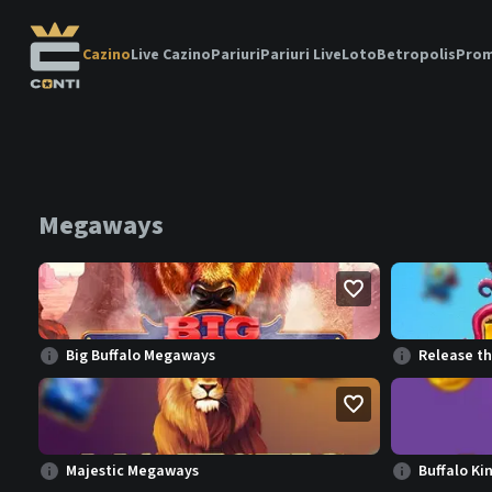
Cazino
Live Cazino
Pariuri
Pariuri Live
Loto
Betropolis
Prom
Megaways
Big Buffalo Megaways
Release t
Majestic Megaways
Buffalo K