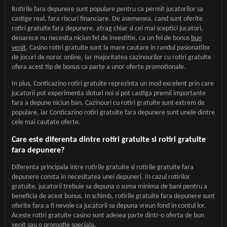
Rotirile fara depunere sunt populare pentru ca permit jucatorilor sa
castige real, fara riscuri financiare. De asemenea, cand sunt oferite
rotiri gratuite fara depunere, atrag chiar si cei mai sceptici jucatori,
deoarece nu necesita niciun fel de investitie, ca un fel de bonus
bun
venit
. Casino rotiri gratuite sunt la mare cautare in randul pasionatilor
de jocuri de noroc online, iar majoritatea cazinourilor cu rotiri gratuite
ofera acest tip de bonus ca parte a unor oferte promotionale.
In plus, Conticazino rotiri gratuite reprezinta un mod excelent prin care
jucatorii pot experimenta sloturi noi si pot castiga premii importante
fara a depune niciun ban. Cazinouri cu rotiri gratuite sunt extrem de
populare, iar Conticazino rotiri gratuite fara depunere sunt unele dintre
cele mai cautate oferte.
Care este diferenta dintre rotiri gratuite si rotiri gratuite
fara depunere?
Diferenta principala intre rotirile gratuite si rotirile gratuite fara
depunere consta in necesitatea unei depuneri. In cazul rotirilor
gratuite, jucatorii trebuie sa depuna o suma minima de bani pentru a
beneficia de acest bonus. In schimb, rotirile gratuite fara depunere sunt
oferite fara a fi nevoie ca jucatorii sa depuna vreun fond in contul lor.
Aceste rotiri gratuite casino sunt adesea parte dintr-o oferta de bun
venit sau o promotie speciala.