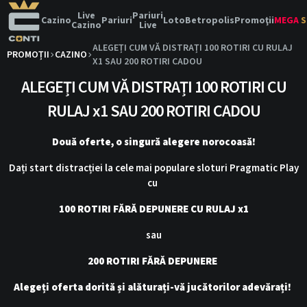
Live
Pariuri
Cazino
Pariuri
Loto
Betropolis
Promoţii
MEGA
S
Cazino
Live
ALEGEȚI CUM VĂ DISTRAȚI 100 ROTIRI CU RULAJ
PROMOȚII
CAZINO
X1 SAU 200 ROTIRI CADOU
ALEGEȚI CUM VĂ DISTRAȚI 100 ROTIRI CU
RULAJ x1 SAU 200 ROTIRI CADOU
Două oferte, o singură alegere norocoasă!
Dați start distracției la cele mai populare sloturi Pragmatic Play
cu
100 ROTIRI FĂRĂ DEPUNERE CU RULAJ x1
sau
200 ROTIRI FĂRĂ DEPUNERE
Alegeți oferta dorită și alăturați-vă jucătorilor adevărați!