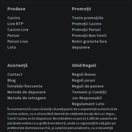
Produse
Promoții
Cazino
Toate promoțiile
Live RTP
Promoții Cazino
Cazino Live
Promoții Pariuri
Pariuri
Promoții Bun Venit
Pariuri Live
Rotiri gratuite fara
Loto
depunere
Asistență
Ghid Reguli
Contact
Reguli Bonus
Blog
Reguli jocuri
Întrebări frecvente
Reguli de pariere
Metode de depunere
Termeni și Condiții
Metode de retragere
Joc Responsabil
Regulament Loto
În momentul în care vă doriți să aveți parte de o experiență autentică de
casino online, cu o atmosferă demnă de celebrele locații din Las Vegas,
Conti Cazino este răspunsul. Ne mândrim cu peste 1.000 de variante de
păcănele online cu o grafică excelentă, unde cu siguranță le veți găsi pe
preferatele dumneavoastră, și surprize personalizate, cu o recurență