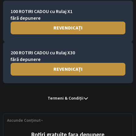
100 ROTIRI CADOU cu Rulaj X1
fără depunere
REVENDICAȚI
200 ROTIRI CADOU cu Rulaj X30
fără depunere
REVENDICAȚI
Termeni & Condiții
Ascunde Conținut
Rotiri gratuite fara depunere