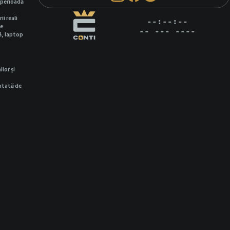
o perioadă
i reali
--:--:--
de
-- --- ----
ă, laptop
lor și
entată de