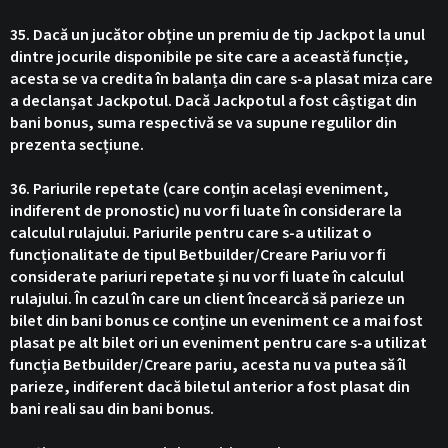
35. Dacă un jucător obține un premiu de tip Jackpot la unul
dintre jocurile disponibile pe site care a această funcție,
acesta se va credita în balanța din care s-a plasat miza care
a declanșat Jackpotul. Dacă Jackpotul a fost câștigat din
bani bonus, suma respectivă se va supune regulilor din
prezenta secțiune.
36. Pariurile repetate (care conțin același eveniment,
indiferent de pronostic) nu vor fi luate în considerare la
calculul rulajului. Pariurile pentru care s-a utilizat o
funcționalitate de tipul Betbuilder/Creare Pariu vor fi
considerate pariuri repetate și nu vor fi luate în calculul
rulajului. În cazul în care un client încearcă să parieze un
bilet din bani bonus ce conține un eveniment ce a mai fost
plasat pe alt bilet ori un eveniment pentru care s-a utilizat
funcția Betbuilder/Creare pariu, acesta nu va putea să îl
parieze, indiferent dacă biletul anterior a fost plasat din
bani reali sau din bani bonus.