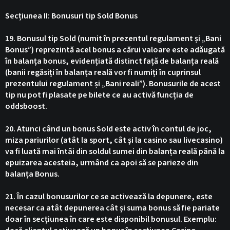
Secțiunea II: Bonusuri tip Sold Bonus
19. Bonusul tip Sold (numit în prezentul regulament și „Bani
Bonus”) reprezintă acel bonus a cărui valoare este adăugată
în balanța bonus, evidențiată distinct față de balanța reală
(banii regăsiți în balanța reală vor fi numiți în cuprinsul
prezentului regulament și „Bani reali”). Bonusurile de acest
tip nu pot fi plasate pe bilete ce au activă funcția de
oddsboost.
20. Atunci când un bonus Sold este activ în contul de joc,
miza pariurilor (atât la sport, cât și la casino sau livecasino)
va fi luată mai întâi din soldul sumei din balanța reală până la
epuizarea acesteia, urmând ca apoi să se parieze din
balanța Bonus.
21. În cazul bonusurilor ce se activează la depunere, este
necesar ca atât depunerea cât și suma bonus să fie pariate
doar în secțiunea în care este disponibil bonusul. Exemplu: