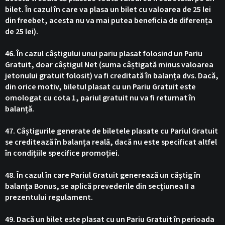
bilet. În cazul în care va plasa un bilet cu valoarea de 25 lei
din freebet, acesta nu va mai putea beneficia de diferența
de 25 lei).
46. În cazul câștigului unui pariu plasat folosind un Pariu
Gratuit, doar câștigul Net (suma câștigată minus valoarea
jetonului gratuit folosit) va fi creditată în balanța dvs. Dacă,
din orice motiv, biletul plasat cu un Pariu Gratuit este
omologat cu cota 1, pariul gratuit nu va fi returnat în
balanță.
47. Câștigurile generate de biletele plasate cu Pariul Gratuit
se creditează în balanța reală, dacă nu este specificat altfel
în condițiile specifice promoției.
48. În cazul în care Pariul Gratuit generează un câștig în
balanța Bonus, se aplică prevederile din secțiunea II a
prezentului regulament.
49. Dacă un bilet este plasat cu un Pariu Gratuit în perioada