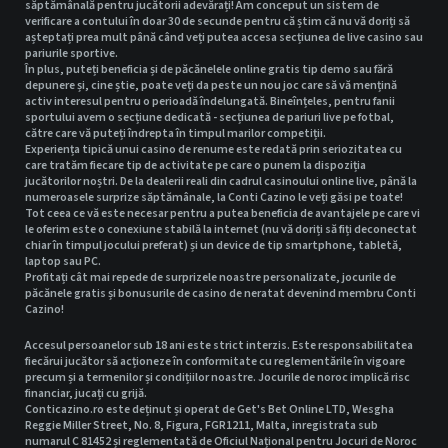
săptămânală pentru jucătorii adevărați! Am conceput un sistem de
verificare a contului în doar 30 de secunde pentru că știm că nu vă doriți să
așteptați prea mult până când veți putea accesa secțiunea de live casino sau
pariurile sportive.
În plus, puteți beneficia și de păcănelele online gratis tip demo sau fără
depunere și, cine știe, poate veți da peste un nou joc care să vă mențină
activ interesul pentru o perioadă îndelungată. Bineînțeles, pentru fanii
sportului avem o secțiune dedicată - secțiunea de pariuri live pe fotbal,
către care vă puteți îndrepta în timpul marilor competiții.
Experiența tipică unui casino de renume este redată prin seriozitatea cu
care tratăm fiecare tip de activitate pe care o punem la dispoziția
jucătorilor noștri. De la dealerii reali din cadrul casinoului online live, până la
numeroasele surprize săptămânale, la Conti Cazino le veți găsi pe toate!
Tot ceea ce vă este necesar pentru a putea beneficia de avantajele pe care vi
le oferim este o conexiune stabilă la internet (nu vă doriți să fiți deconectat
chiar în timpul jocului preferat) și un device de tip smartphone, tabletă,
laptop sau PC.
Profitați cât mai repede de surprizele noastre personalizate, jocurile de
păcănele gratis și bonusurile de casino de neratat devenind membru Conti
Cazino!
Accesul persoanelor sub 18 ani este strict interzis. Este responsabilitatea
fiecărui jucător să acționeze în conformitate cu reglementările în vigoare
precum și a termenilor și condițiilor noastre. Jocurile de noroc implică risc
financiar, jucați cu grijă.
Conticazino.ro este deținut și operat de Get's Bet Online LTD, Wesgha
Reggie Miller Street, No. 8, Figura, FGR1211, Malta, inregistrata sub
numarul C 81452 și reglementată de Oficiul Național pentru Jocuri de Noroc