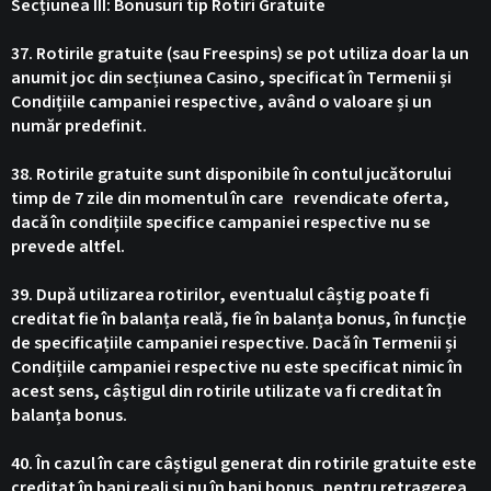
Secțiunea III: Bonusuri tip Rotiri Gratuite
37. Rotirile gratuite (sau Freespins) se pot utiliza doar la un
anumit joc din secțiunea Casino, specificat în Termenii și
Condițiile campaniei respective, având o valoare și un
număr predefinit.
38. Rotirile gratuite sunt disponibile în contul jucătorului
timp de 7 zile din momentul în care revendicate oferta,
dacă în condițiile specifice campaniei respective nu se
prevede altfel.
39. După utilizarea rotirilor, eventualul câștig poate fi
creditat fie în balanța reală, fie în balanța bonus, în funcție
de specificațiile campaniei respective. Dacă în Termenii și
Condițiile campaniei respective nu este specificat nimic în
acest sens, câștigul din rotirile utilizate va fi creditat în
balanța bonus.
40. În cazul în care câștigul generat din rotirile gratuite este
creditat în bani reali și nu în bani bonus, pentru retragerea