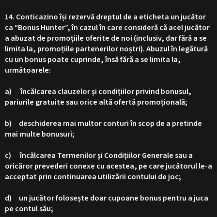
14. Conticazino își rezervă dreptul de a eticheta un jucător
ca “Bonus Hunter”, în cazul în care consideră că acel jucător
a abuzat de promoțiile oferite de noi (inclusiv, dar fără a se
limita la, promoțiile partenerilor noștri). Abuzul în legătură
cu un bonus poate cuprinde, însă fără a se limita la,
următoarele:
a) încălcarea clauzelor și condițiilor privind bonusul,
pariurile gratuite sau orice altă ofertă promoțională;
b) deschiderea mai multor conturi în scop de a pretinde
mai multe bonusuri;
c) încălcarea Termenilor și Condițiilor Generale sau a
oricăror prevederi conexe cu acestea, pe care jucătorul le-a
acceptat prin continuarea utilizării contului de joc;
d) un jucător folosește doar cupoane bonus pentru a juca
pe contul său;