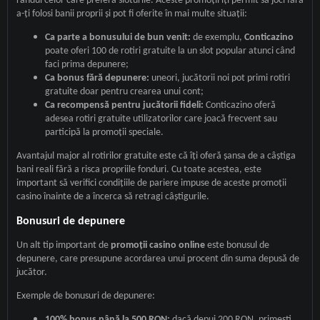
rândul celor care preferă sloturile. Aceste promoții îți permit să joci fără
a-ți folosi banii proprii și pot fi oferite în mai multe situații:
Ca parte a bonusului de bun venit:
de exemplu,
Conticazino
poate oferi 100 de rotiri gratuite la un slot popular atunci când
faci prima depunere;
Ca bonus fără depunere:
uneori, jucătorii noi pot primi rotiri
gratuite doar pentru crearea unui cont;
Ca recompensă pentru jucătorii fideli:
Conticazino oferă
adesea rotiri gratuite utilizatorilor care joacă frecvent sau
participă la promoții speciale.
Avantajul major al rotirilor gratuite este că îți oferă șansa de a câștiga
bani reali fără a risca propriile fonduri. Cu toate acestea, este
important să verifici condițiile de pariere impuse de aceste promoții
casino înainte de a încerca să retragi câștigurile.
Bonusuri de depunere
Un alt tip important de
promoții casino
online
este bonusul de
depunere, care presupune acordarea unui procent din suma depusă de
jucător.
Exemple de bonusuri de depunere:
100% bonus până la 500 RON:
dacă depui 200 RON, primești