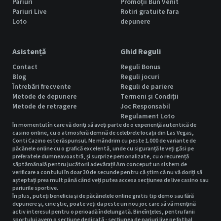
Pariuri
Promoții Bun Venit
Pariuri Live
Rotiri gratuite fara
Loto
depunere
Asistență
Ghid Reguli
Contact
Reguli Bonus
Blog
Reguli jocuri
Întrebări frecvente
Reguli de pariere
Metode de depunere
Termeni și Condiții
Metode de retragere
Joc Responsabil
Regulament Loto
În momentul în care vă doriți să aveți parte de o experiență autentică de
casino online, cu o atmosferă demnă de celebrele locații din Las Vegas,
Conti Cazino este răspunsul. Ne mândrim cu peste 1.000 de variante de
păcănele online cu o grafică excelentă, unde cu siguranță le veți găsi pe
preferatele dumneavoastră, și surprize personalizate, cu o recurență
săptămânală pentru jucătorii adevărați! Am conceput un sistem de
verificare a contului în doar 30 de secunde pentru că știm că nu vă doriți să
așteptați prea mult până când veți putea accesa secțiunea de live casino sau
pariurile sportive.
În plus, puteți beneficia și de păcănelele online gratis tip demo sau fără
depunere și, cine știe, poate veți da peste un nou joc care să vă mențină
activ interesul pentru o perioadă îndelungată. Bineînțeles, pentru fanii
sportului avem o secțiune dedicată - secțiunea de pariuri live pe fotbal,