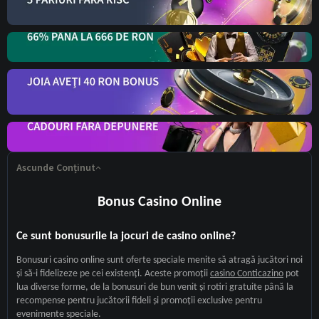
5 PARIURI FĂRĂ RISC LA LOTO
BONUS DE BUN VENIT LIVE-CAZINO: 666 RON BONUS
LIVE CAZINO BONUS PENTRU JUCĂTORI ADEVĂRAȚi: 40 RON
BONUS
CADOUL JUCĂTORILOR ADEVĂRAȚI
Ascunde Conținut
Bonus Casino Online
Ce sunt bonusurile la jocuri de casino online?
Bonusuri casino online sunt oferte speciale menite să atragă jucători noi
și să-i fidelizeze pe cei existenți. Aceste promoții
casino Conticazino
pot
lua diverse forme, de la bonusuri de bun venit și rotiri gratuite până la
recompense pentru jucătorii fideli și promoții exclusive pentru
evenimente speciale.