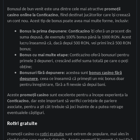
Bonusul de bun venit este una dintre cele mai atractive
promoții
casino online la Conticazino
, fiind destinat jucătorilor care își creează
un cont nou. Acest tip de bonus poate avea mai multe forme, inclusiv:
Bonus la prima depunere:
Conticazino
îți oferă un procent din
suma depusă, de exemplu 100% bonus până la 1000 RON. Acest
lucru înseamnă că, dacă depui 500 RON, vei primi încă 500 RON
bonus;
Bonus cu mai multe etape:
Conticazino oferă bonusuri pentru
primele 3 depuneri, crescând astfel suma totală pe care o poți
obține;
Bonusuri fără depunere:
acestea sunt
bonus casino fără
depunere
, ceea ce înseamnă că primești un mic bonus doar
pentru înregistrare, fără a fi nevoie să depui bani.
Aceste
promoții casino
sunt excelente pentru a începe experiența la
Conticazino
, dar este important să verifici cerințele de pariere
asociate, pentru a ști cât trebuie să joci înainte de a putea retrage
eventualele câștiguri.
Rotiri gratuite
Promoții casino cu
rotiri gratuite
sunt extrem de populare, mai ales în